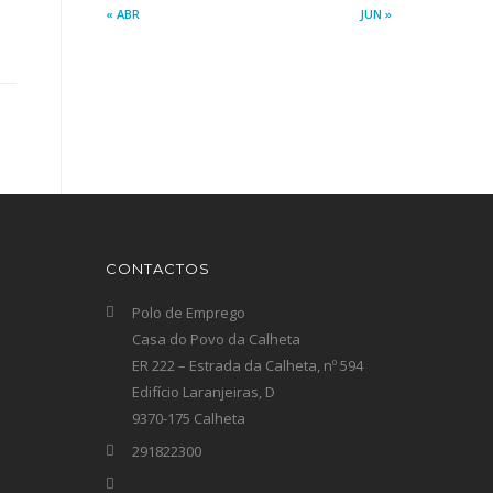
« ABR
JUN »
CONTACTOS
Polo de Emprego
Casa do Povo da Calheta
ER 222 – Estrada da Calheta, nº 594
Edifício Laranjeiras, D
9370-175 Calheta
291822300