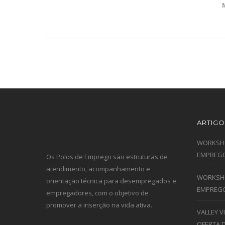
ARTIGO
WORKSHO
EMPREGO
Os Polos de Emprego são estruturas de
atendimento, acompanhamento e
WORKSHO
orientação técnica para desempregados e
EMPREGO
empregadores, com o objetivo de
promover a inserção na vida ativa.
VALLEY 
OFERTA 