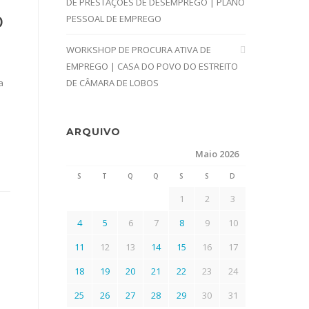
DE PRESTAÇÕES DE DESEMPREGO | PLANO
O
PESSOAL DE EMPREGO
WORKSHOP DE PROCURA ATIVA DE
EMPREGO | CASA DO POVO DO ESTREITO
a
DE CÂMARA DE LOBOS
ARQUIVO
Maio 2026
S
T
Q
Q
S
S
D
1
2
3
4
5
6
7
8
9
10
11
12
13
14
15
16
17
18
19
20
21
22
23
24
25
26
27
28
29
30
31