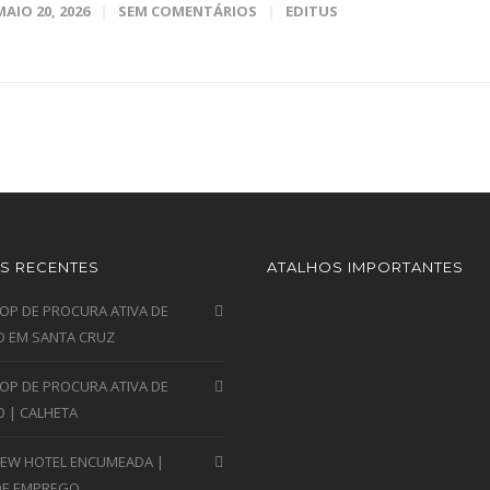
MAIO 20, 2026
SEM COMENTÁRIOS
EDITUS
S RECENTES
ATALHOS IMPORTANTES
P DE PROCURA ATIVA DE
 EM SANTA CRUZ
P DE PROCURA ATIVA DE
 | CALHETA
VIEW HOTEL ENCUMEADA |
DE EMPREGO