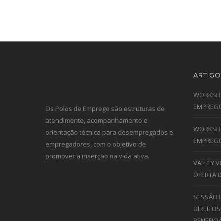
ARTIGO
WORKSHO
EMPREGO
Os Polos de Emprego são estruturas de
atendimento, acompanhamento e
WORKSHO
orientação técnica para desempregados e
EMPREGO
empregadores, com o objetivo de
promover a inserção na vida ativa.
VALLEY 
OFERTA 
SESSÃO 
DIREITOS
BENEFICI