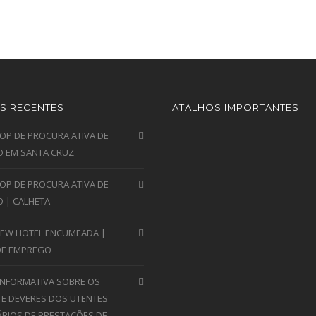
S RECENTES
ATALHOS IMPORTANTES
P DE PROCURA ATIVA DE
 EM SANTA CRUZ
P DE PROCURA ATIVA DE
 | CALHETA
VIEW HOTEL ENCUMEADA |
DE EMPREGO
INFORMATIVA SOBRE OS
 E DEVERES DOS UTENTES
ÁRIOS DE PRESTAÇÕES DE