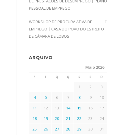
DE PRESTAÇÕES DE DESEMPREGO | PLANO
PESSOAL DE EMPREGO
WORKSHOP DE PROCURA ATIVA DE
EMPREGO | CASA DO POVO DO ESTREITO
DE CÂMARA DE LOBOS
ARQUIVO
Maio 2026
S
T
Q
Q
S
S
D
1
2
3
4
5
6
7
8
9
10
11
12
13
14
15
16
17
18
19
20
21
22
23
24
25
26
27
28
29
30
31