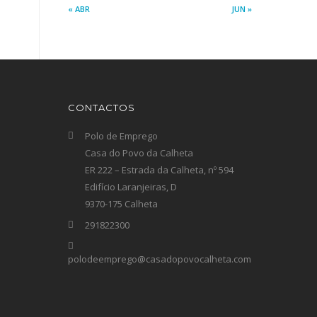
« ABR
JUN »
CONTACTOS
Polo de Emprego
Casa do Povo da Calheta
ER 222 – Estrada da Calheta, nº 594
Edifício Laranjeiras, D
9370-175 Calheta
291822300
polodeemprego@casadopovocalheta.com