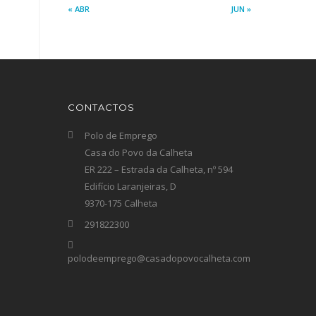
« ABR
JUN »
CONTACTOS
Polo de Emprego
Casa do Povo da Calheta
ER 222 – Estrada da Calheta, nº 594
Edifício Laranjeiras, D
9370-175 Calheta
291822300
polodeemprego@casadopovocalheta.com