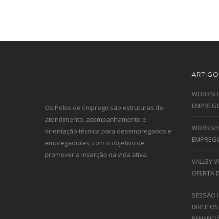
ARTIGO
WORKSHO
EMPREGO
Os Polos de Emprego são estruturas de
atendimento, acompanhamento e
WORKSHO
orientação técnica para desempregados e
EMPREGO
empregadores, com o objetivo de
promover a inserção na vida ativa.
VALLEY 
OFERTA 
SESSÃO 
DIREITOS
BENEFICI