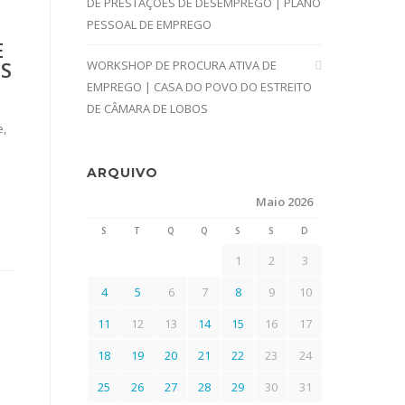
DE PRESTAÇÕES DE DESEMPREGO | PLANO
PESSOAL DE EMPREGO
E
S
WORKSHOP DE PROCURA ATIVA DE
EMPREGO | CASA DO POVO DO ESTREITO
DE CÂMARA DE LOBOS
e,
ARQUIVO
Maio 2026
S
T
Q
Q
S
S
D
1
2
3
4
5
6
7
8
9
10
11
12
13
14
15
16
17
18
19
20
21
22
23
24
25
26
27
28
29
30
31