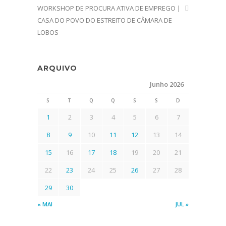
WORKSHOP DE PROCURA ATIVA DE EMPREGO |
CASA DO POVO DO ESTREITO DE CÂMARA DE
LOBOS
ARQUIVO
Junho 2026
S
T
Q
Q
S
S
D
1
2
3
4
5
6
7
8
9
10
11
12
13
14
15
16
17
18
19
20
21
22
23
24
25
26
27
28
29
30
« MAI
JUL »