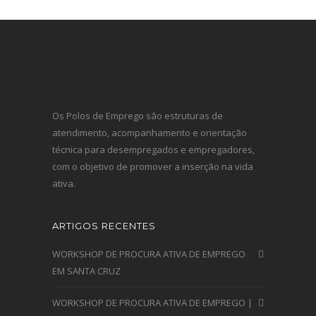
Os Polos de Emprego são estruturas de
atendimento, acompanhamento e orientação
técnica para desempregados e empregadores,
com o objetivo de promover a inserção na vida
ativa.
ARTIGOS RECENTES
WORKSHOP DE PROCURA ATIVA DE EMPREGO
EM SANTA CRUZ
WORKSHOP DE PROCURA ATIVA DE EMPREGO |