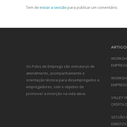
Tem de
iniciar a sessão
para publicar um comentário.
ARTIGO
WORKSHO
EMPREGO
Os Polos de Emprego são estruturas de
atendimento, acompanhamento e
WORKSHO
orientação técnica para desempregados e
EMPREGO
empregadores, com o objetivo de
promover a inserção na vida ativa.
VALLEY 
OFERTA 
SESSÃO 
DIREITOS