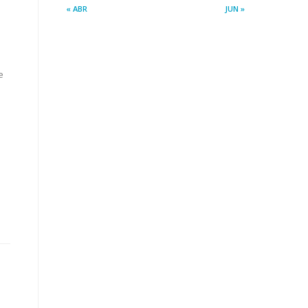
« ABR
JUN »
e