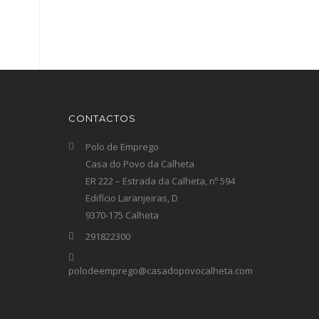
CONTACTOS
Polo de Emprego
Casa do Povo da Calheta
ER 222 – Estrada da Calheta, nº 594
Edifício Laranjeiras, D
9370-175 Calheta
291822300
polodeemprego@casadopovocalheta.com