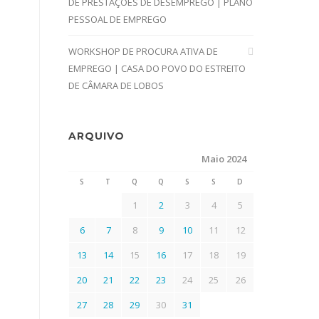
DE PRESTAÇÕES DE DESEMPREGO | PLANO
PESSOAL DE EMPREGO
WORKSHOP DE PROCURA ATIVA DE
EMPREGO | CASA DO POVO DO ESTREITO
DE CÂMARA DE LOBOS
ARQUIVO
Maio 2024
S
T
Q
Q
S
S
D
1
2
3
4
5
6
7
8
9
10
11
12
13
14
15
16
17
18
19
20
21
22
23
24
25
26
27
28
29
30
31