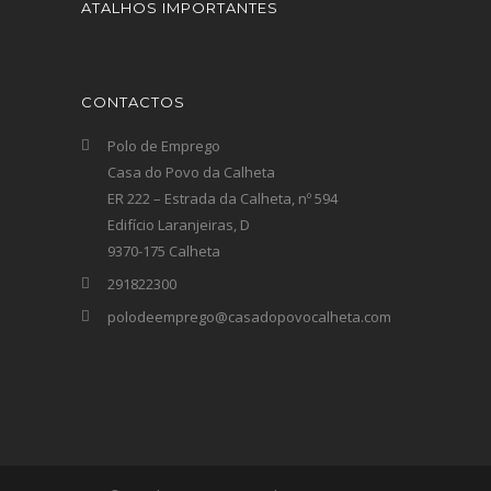
ATALHOS IMPORTANTES
CONTACTOS
Polo de Emprego
Casa do Povo da Calheta
ER 222 – Estrada da Calheta, nº 594
Edifício Laranjeiras, D
9370-175 Calheta
291822300
polodeemprego@casadopovocalheta.com