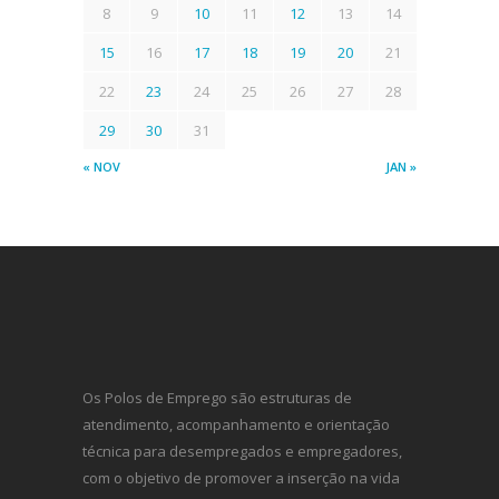
8
9
10
11
12
13
14
15
16
17
18
19
20
21
22
23
24
25
26
27
28
29
30
31
« NOV
JAN »
Os Polos de Emprego são estruturas de
atendimento, acompanhamento e orientação
técnica para desempregados e empregadores,
com o objetivo de promover a inserção na vida