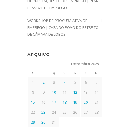
DE PRESTAÇÕES DE DESEMPREGO | PLANO
PESSOAL DE EMPREGO
WORKSHOP DE PROCURA ATIVA DE
EMPREGO | CASA DO POVO DO ESTREITO
DE CÂMARA DE LOBOS
ARQUIVO
Dezembro 2025
S
T
Q
Q
S
S
D
1
2
3
4
5
6
7
8
9
10
11
12
13
14
15
16
17
18
19
20
21
22
23
24
25
26
27
28
29
30
31