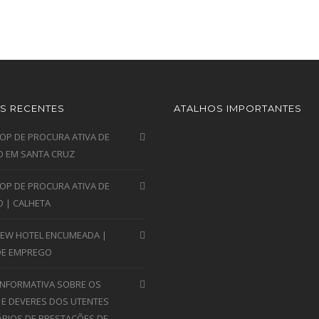
S RECENTES
ATALHOS IMPORTANTES
P DE PROCURA ATIVA DE
 EM SANTA CRUZ
P DE PROCURA ATIVA DE
 | CALHETA
VIEW HOTEL ENCUMEADA |
DE EMPREGO
INFORMATIVA SOBRE OS
 E DEVERES DOS UTENTES
ÁRIOS DE PRESTAÇÕES DE