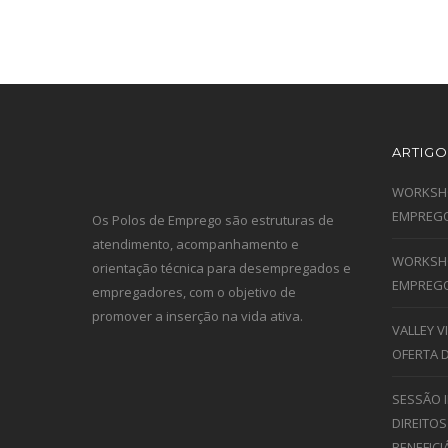
ARTIGO
WORKSHO
EMPREGO
Os Polos de Emprego são estruturas de
atendimento, acompanhamento e
WORKSHO
orientação técnica para desempregados e
EMPREGO
empregadores, com o objetivo de
promover a inserção na vida ativa.
VALLEY 
OFERTA 
SESSÃO 
DIREITOS
BENEFICI