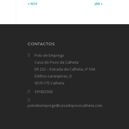
« NOV
JAN »
CONTACTOS
Polo de Emprego
Casa do Povo da Calheta
ER 222 – Estrada da Calheta, nº 594
Edifício Laranjeiras, D
9370-175 Calheta
291822300
polodeemprego@casadopovocalheta.com