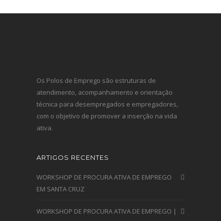
Os Polos de Emprego são estruturas de
atendimento, acompanhamento e orientação
técnica para desempregados e empregadores,
com o objetivo de promover a inserção na vida
ativa.
ARTIGOS RECENTES
WORKSHOP DE PROCURA ATIVA DE EMPREGO
EM SANTA CRUZ
WORKSHOP DE PROCURA ATIVA DE EMPREGO |