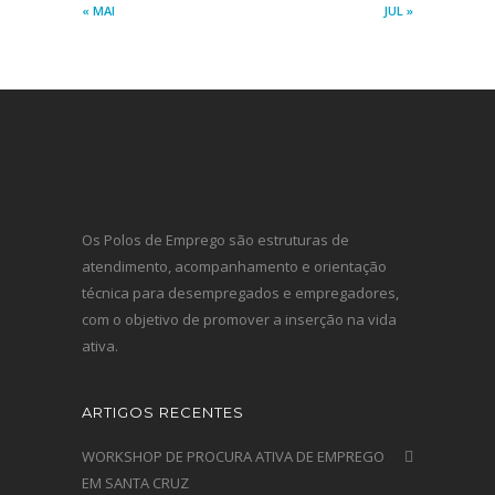
« MAI
JUL »
Os Polos de Emprego são estruturas de
atendimento, acompanhamento e orientação
técnica para desempregados e empregadores,
com o objetivo de promover a inserção na vida
ativa.
ARTIGOS RECENTES
WORKSHOP DE PROCURA ATIVA DE EMPREGO
EM SANTA CRUZ