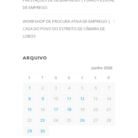
PRESTAÇÕES DE DESEMPREGO | PLANO PESSOAL
DE EMPREGO
WORKSHOP DE PROCURA ATIVA DE EMPREGO |
CASA DO POVO DO ESTREITO DE CÂMARA DE
LOBOS
ARQUIVO
Junho 2026
S
T
Q
Q
S
S
D
1
2
3
4
5
6
7
8
9
10
11
12
13
14
15
16
17
18
19
20
21
22
23
24
25
26
27
28
29
30