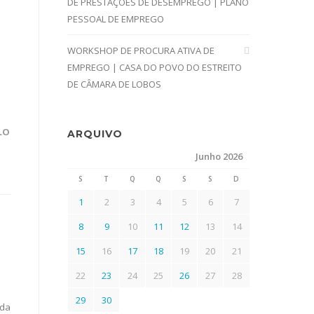
DE PRESTAÇÕES DE DESEMPREGO | PLANO
PESSOAL DE EMPREGO
WORKSHOP DE PROCURA ATIVA DE
EMPREGO | CASA DO POVO DO ESTREITO
DE CÂMARA DE LOBOS
LO
ARQUIVO
Junho 2026
S
T
Q
Q
S
S
D
1
2
3
4
5
6
7
8
9
10
11
12
13
14
15
16
17
18
19
20
21
22
23
24
25
26
27
28
29
30
 da