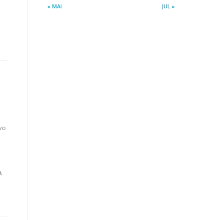
« MAI
JUL »
vo
A