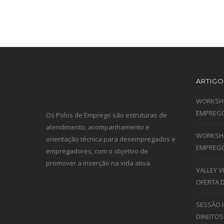
ARTIGO
WORKSHO
EMPREGO
Os Polos de Emprego são estruturas de
atendimento, acompanhamento e
WORKSHO
orientação técnica para desempregados e
EMPREGO
empregadores, com o objetivo de
promover a inserção na vida ativa.
VALLEY 
OFERTA 
SESSÃO 
DIREITOS