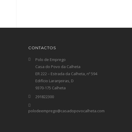
CONTACTOS
Polo de Emprego
Casa do Povo da Calheta
ER 222 – Estrada da Calheta, nº 594
Edifício Laranjeiras, D
9370-175 Calheta
291822300
polodeemprego@casadopovocalheta.com