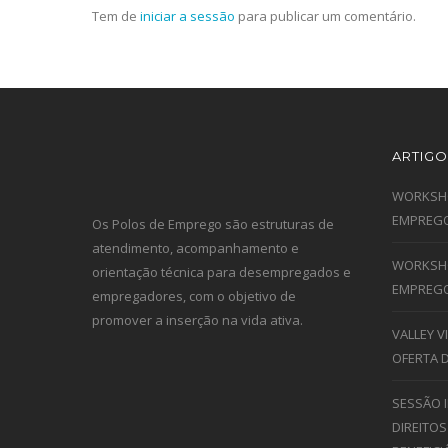
Tem de
iniciar a sessão
para publicar um comentário.
ARTIGO
WORKSHO
EMPREGO
Os Polos de Emprego são estruturas de
atendimento, acompanhamento e
WORKSHO
orientação técnica para desempregados e
EMPREGO
empregadores, com o objetivo de
promover a inserção na vida ativa.
VALLEY 
OFERTA 
SESSÃO 
DIREITOS