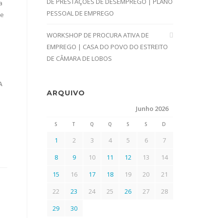
DE PRESTAÇÕES DE DESEMPREGO | PLANO
a
PESSOAL DE EMPREGO
 e
WORKSHOP DE PROCURA ATIVA DE
EMPREGO | CASA DO POVO DO ESTREITO
DE CÂMARA DE LOBOS
A
ARQUIVO
Junho 2026
S
T
Q
Q
S
S
D
1
2
3
4
5
6
7
8
9
10
11
12
13
14
15
16
17
18
19
20
21
22
23
24
25
26
27
28
29
30