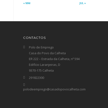
« MAI
JUL »
CONTACTOS
Polo de Emprego
Casa do Povo da Calheta
ER 222 – Estrada da Calheta, nº 594
Edifício Laranjeiras, D
9370-175 Calheta
291822300
polodeemprego@casadopovocalheta.com